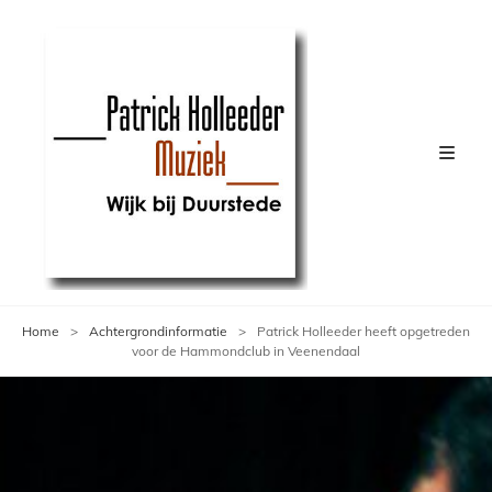
Home
>
Achtergrondinformatie
>
Patrick Holleeder heeft opgetreden
voor de Hammondclub in Veenendaal