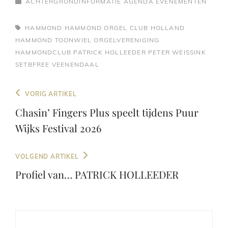
CATEGORIEËN
ACHTERGRONDINFORMATIE
AGENDA
EVENEMENTEN
TAGS,
HAMMOND
HAMMOND ORGEL CLUB HOLLAND
HAMMOND TOONWIEL ORGELVERENIGING
HAMMONDCLUB
PATRICK HOLLEEDER
PETER WEISSINK
SETBFREE
VEENENDAAL
Bericht
Vorig
VORIG ARTIKEL
navigatie
bericht
Chasin’ Fingers Plus speelt tijdens Puur
Wijks Festival 2026
Volgend
VOLGEND ARTIKEL
bericht
Profiel van… PATRICK HOLLEEDER