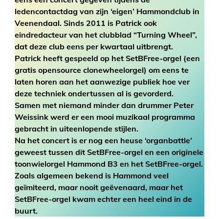
ledencontactdag van zijn ‘eigen’ Hammondclub in
Veenendaal. Sinds 2011 is Patrick ook
eindredacteur van het clubblad “Turning Wheel”,
dat deze club eens per kwartaal uitbrengt.
Patrick heeft gespeeld op het SetBFree-orgel (een
gratis opensource clonewheelorgel) om eens te
laten horen aan het aanwezige publiek hoe ver
deze techniek ondertussen al is gevorderd.
Samen met niemand minder dan drummer Peter
Weissink werd er een mooi muzikaal programma
gebracht in uiteenlopende stijlen.
Na het concert is er nog een heuse ‘organbattle’
geweest tussen dit SetBFree-orgel en een originele
toonwielorgel Hammond B3 en het SetBFree-orgel.
Zoals algemeen bekend is Hammond veel
geïmiteerd, maar nooit geëvenaard, maar het
SetBFree-orgel kwam echter een heel eind in de
buurt.