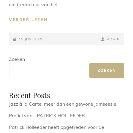
eindredacteur van het
PATRICK
VERDER LEZEN
HOLLEEDER
HEEFT
GEPLAATST
OPGETREDEN
NAAMREGEL
BYLINE
15 JUNI 2026
ADMIN
VOOR
OP
DE
Zoeken
HAMMONDCLUB
IN
ZOEKEN
VEENENDAAL
Recent Posts
Jazz à la Carte, meer dan een gewone jamsessie!
Profiel van… PATRICK HOLLEEDER
Patrick Holleeder heeft opgetreden voor de