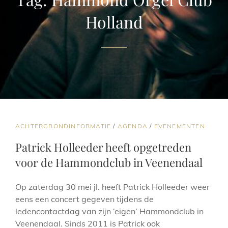
Holland
CAT
ACHTERGRONDINFORMATIE
/
AGENDA
/
EVENEMENTEN
LINKS
Patrick Holleeder heeft opgetreden
voor de Hammondclub in Veenendaal
Op zaterdag 30 mei jl. heeft Patrick Holleeder weer
eens een concert gegeven tijdens de
ledencontactdag van zijn ‘eigen’ Hammondclub in
Veenendaal. Sinds 2011 is Patrick ook